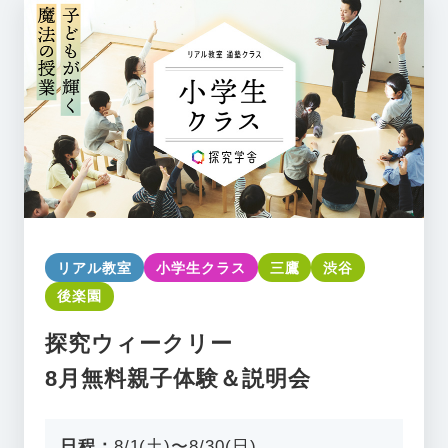
リアル教室
小学生クラス
三鷹
渋谷
後楽園
探究ウィークリー
8月無料親子体験＆説明会
日程：
8/1(土)〜8/30(日)